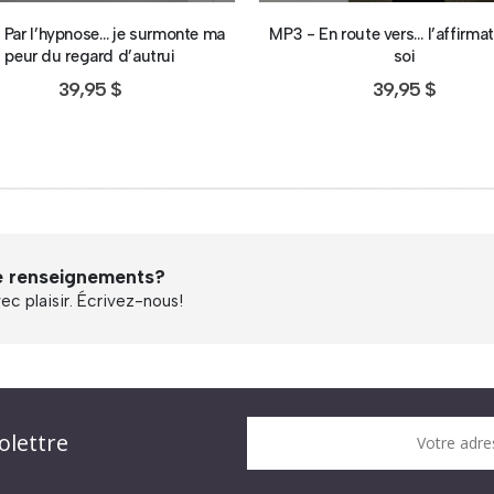
 Par l’hypnose… je surmonte ma
MP3 - En route vers… l’affirma
peur du regard d’autrui
soi
39,95
$
39,95
$
e renseignements?
c plaisir. Écrivez-nous!
n DPA » !
olettre
Votre adre
it !