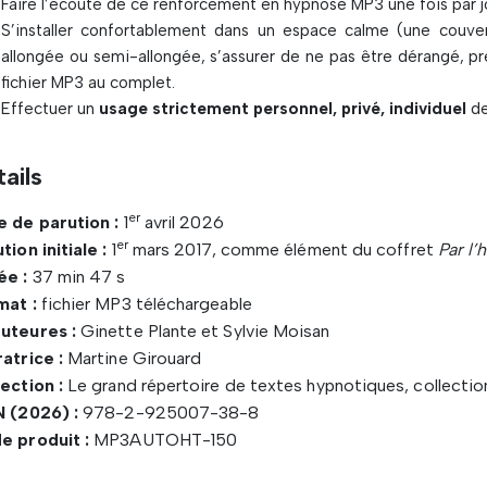
Faire l’écoute de ce renforcement en hypnose MP3 une fois par jo
S’installer confortablement dans un espace calme (une couvertu
allongée ou semi-allongée, s’assurer de ne pas être dérangé, p
fichier MP3 au complet.
Effectuer un
usage strictement personnel, privé, individuel
de
ails
er
e de parution :
1
avril 2026
er
tion initiale :
1
mars 2017, comme élément du coffret
Par l’
ée :
37 min 47 s
mat :
fichier MP3 téléchargeable
uteures :
Ginette Plante et Sylvie Moisan
atrice :
Martine Girouard
ection :
Le grand répertoire de textes hypnotiques, collect
N (2026) :
978-2-925007-38-8
e produit :
MP3AUTOHT-150