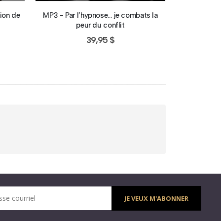
tion de
MP3 - Par l’hypnose… je combats la
MP3 - En ro
peur du conflit
peu
39,95
$
sse courriel
JE VEUX M'ABONNER