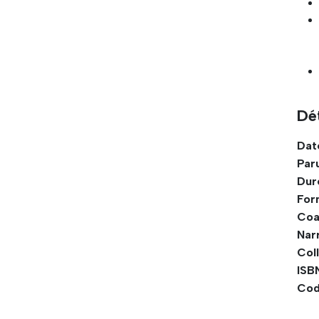
Dét
Dat
Paru
Dur
For
Coa
Narr
Coll
ISB
Cod