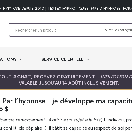
N HYPNOSE DEPUIS 2010 | TEXTES HYPNOTIQUES, MP3 D’HYPNOSE, FOR
ATIONS
SERVICE CLIENTÈLE
TOUT ACHAT, RECEVEZ GRATUITEMENT L’
INDUCTION 
VALABLE JUSQU’AU 14 AOÛT INCLUSIVEMENT.
Par l’hypnose… je développe ma capacité
95
$
icence, renforcement : à offrir à un sujet à la fois
) L’individu, p
u conflit, de déplaire…); il bâtit sa capacité au respect de soi p