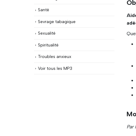
Ob
Santé
Aid
Sevrage tabagique
adé
Quel
Sexualité
Spiritualité
Troubles anxieux
Voir tous les MP3
Mod
Par 