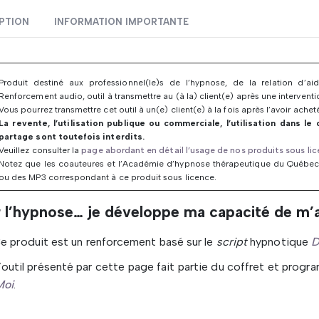
PTION
INFORMATION IMPORTANTE
Produit destiné aux professionnel(le)s de l’hypnose, de la relation d’
Renforcement audio, outil à transmettre au (à la) client(e) après une interventi
Vous pourrez transmettre cet outil à un(e) client(e) à la fois après l’avoir achet
La revente, l’utilisation publique ou commerciale, l’utilisation dans le
partage sont toutefois interdits.
Veuillez consulter la
page abordant en détail l’usage de nos produits sous li
Notez que les coauteures et l’Académie d’hypnose thérapeutique du Québec
ou des MP3 correspondant à ce produit sous licence.
r l’hypnose… je développe ma capacité de m’
e produit est un renforcement basé sur le
script
hypnotique
D
’outil présenté par cette page fait partie du coffret et prog
Moi
.