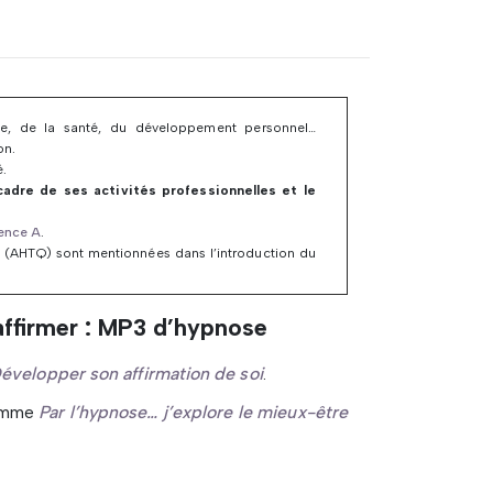
aide, de la santé, du développement personnel…
on.
é.
 cadre de ses activités professionnelles et le
cence A
.
 (AHTQ) sont mentionnées dans l’introduction du
affirmer : MP3 d’hypnose
évelopper son affirmation de soi
.
ramme
Par l’hypnose… j’explore le mieux-être