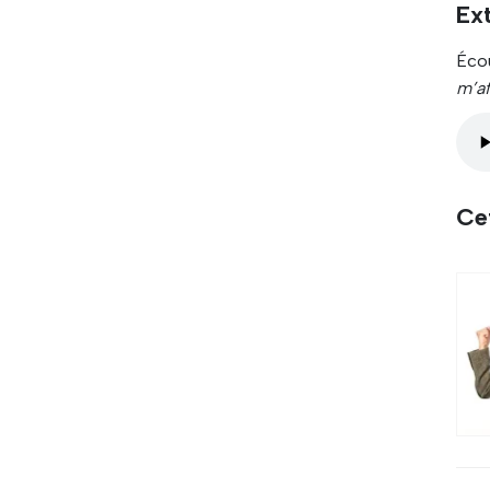
Ext
Écou
m’af
Cet