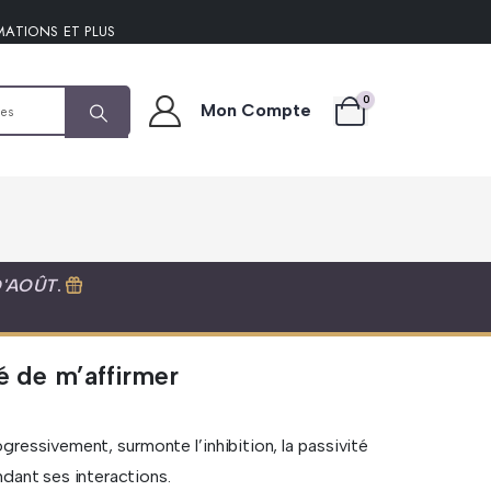
MATIONS ET PLUS
0
Mon Compte
D'AOÛT
.
 de m’affirmer
rogressivement, surmonte l’inhibition, la passivité
endant ses interactions.