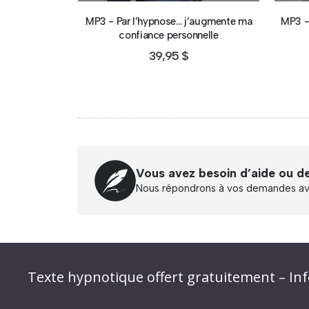
MP3 - Par l’hypnose… j’augmente ma
MP3 -
confiance personnelle
39,95
$
Vous avez besoin d’aide ou d
Nous répondrons à vos demandes ave
Abonnez-vous à « L’Hypnolettre Distributio
Texte hypnotique offert gratuitement – Inf
Infolettre : obtenez un MP3 d’hypnose gratu