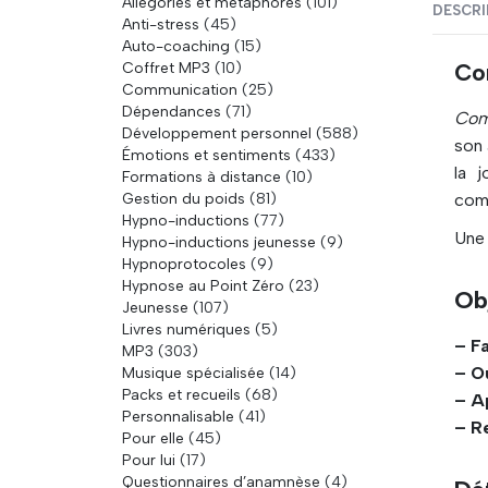
Allégories et métaphores
(101)
DESCRI
Anti-stress
(45)
Auto-coaching
(15)
Coffret MP3
(10)
Co
Communication
(25)
Dépendances
(71)
Com
Développement personnel
(588)
son 
Émotions et sentiments
(433)
la 
Formations à distance
(10)
Gestion du poids
(81)
comm
Hypno-inductions
(77)
Une 
Hypno-inductions jeunesse
(9)
Hypnoprotocoles
(9)
Hypnose au Point Zéro
(23)
Ob
Jeunesse
(107)
Livres numériques
(5)
– Fa
MP3
(303)
– O
Musique spécialisée
(14)
Packs et recueils
(68)
– A
Personnalisable
(41)
– R
Pour elle
(45)
Pour lui
(17)
Questionnaires d’anamnèse
(4)