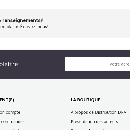
e renseignements?
c plaisir. Écrivez-nous!
n DPA » !
olettre
Votre adre
it !
ENT(E)
LA BOUTIQUE
mon compte
À propos de Distribution DPA
es commandes
Présentation des auteurs