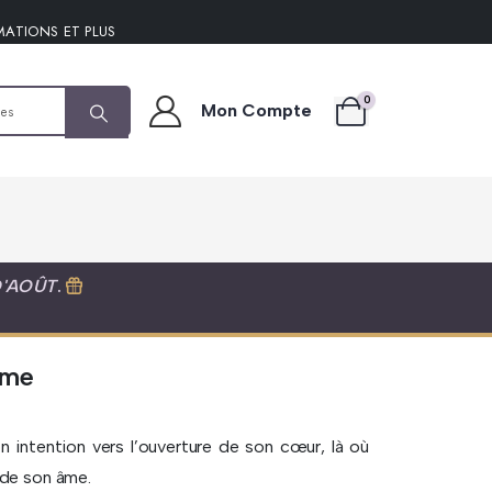
MATIONS ET PLUS
0
Mon Compte
D'AOÛT
.
âme
n intention vers l’ouverture de son cœur, là où
 de son âme.