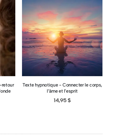
-retour
Texte hypnotique - Connecter le corps,
Visualisati
ofonde
l’âme et l’esprit
l’accès à m
14,95
$