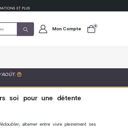
MATIONS ET PLUS
0
Mon Compte
D'AOÛT
.
ers soi pour une détente
édoubler
, alterner entre vivre pleinement ses