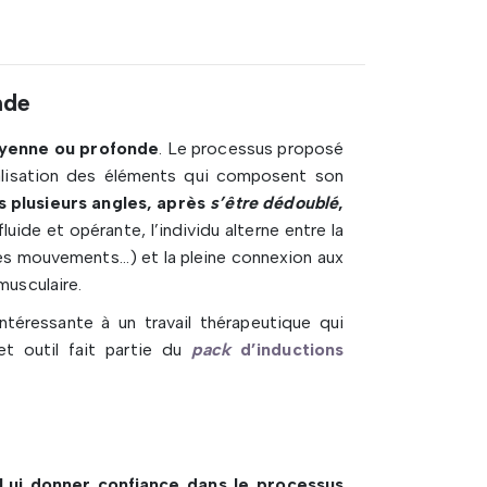
nde
yenne ou profonde
. Le processus proposé
lisation des éléments qui composent son
s plusieurs angles, après
s’être dédoublé
,
luide et opérante, l’individu alterne entre la
es mouvements…) et la pleine connexion aux
musculaire.
téressante à un travail thérapeutique qui
et outil fait partie du
pack
d’inductions
Lui donner confiance dans le processus