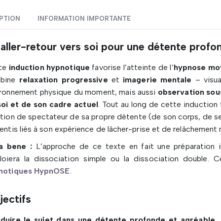
PTION
INFORMATION IMPORTANTE
aller-retour vers soi pour une détente profo
te
induction hypnotique
favorise l’atteinte de l’
hypnose mo
bine
relaxation progressive
et
imagerie mentale
– visua
ironnement physique du moment, mais aussi
observation sou
soi et de son cadre actuel
. Tout au long de cette induction f
tion de spectateur de sa propre détente (de son corps, de s
entis liés à son expérience de lâcher-prise et de relâchement 
a bene :
L’approche de ce texte en fait une préparation in
loiera la dissociation simple ou la dissociation double. C
notiques HypnOSE
.
jectifs
duire le sujet dans une détente profonde et agréable. 