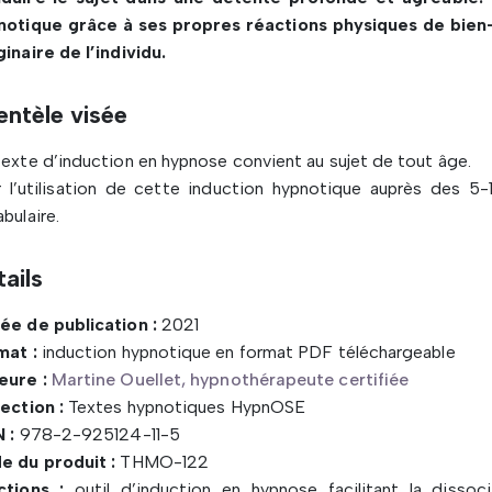
notique grâce à ses propres réactions physiques de bie
inaire de l’individu.
entèle visée
exte d’induction en hypnose convient au sujet de tout âge.
 l’utilisation de cette induction hypnotique auprès des 5-
bulaire.
ails
ée de publication :
2021
mat :
induction hypnotique en format PDF téléchargeable
eure :
Martine Ouellet, hypnothérapeute certifiée
ection :
Textes hypnotiques HypnOSE
 :
978-2-925124-11-5
e du produit :
THMO-122
ctions :
outil d’induction en hypnose facilitant la dissoc