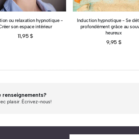
tion ou relaxation hypnotique -
Induction hypnotique - Se dé
Créer son espace intérieur
profondément grâce au souv
heureux
11,95
$
9,95
$
e renseignements?
c plaisir. Écrivez-nous!
n DPA » !