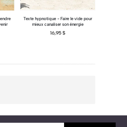
tendre
Texte hypnotique - Faire le vide pour
Induction hyp
enir
mieux canaliser son énergie
16,95
$