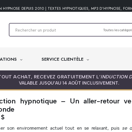
N HYPNOSE DEPUIS 2010 | TEXTES HYPNOTIQUES, MP3 D’HYPNOSE, FOR
ATIONS
SERVICE CLIENTÈLE
TOUT ACHAT, RECEVEZ GRATUITEMENT L’
INDUCTION 
VALABLE JUSQU’AU 14 AOÛT INCLUSIVEMENT.
ction hypnotique – Un aller-retour v
onde
5
$
iser son environnement actuel tout en se relaxant, puis
se d