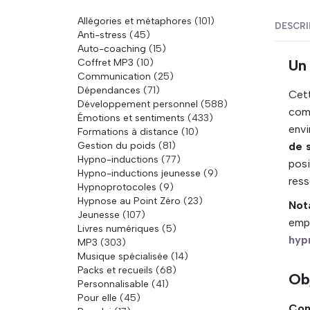
Allégories et métaphores
(101)
DESCRI
Anti-stress
(45)
Auto-coaching
(15)
Coffret MP3
(10)
Un 
Communication
(25)
Dépendances
(71)
Cet
Développement personnel
(588)
com
Émotions et sentiments
(433)
env
Formations à distance
(10)
Gestion du poids
(81)
de 
Hypno-inductions
(77)
posi
Hypno-inductions jeunesse
(9)
ress
Hypnoprotocoles
(9)
Hypnose au Point Zéro
(23)
Not
Jeunesse
(107)
emp
Livres numériques
(5)
hyp
MP3
(303)
Musique spécialisée
(14)
Packs et recueils
(68)
Ob
Personnalisable
(41)
Pour elle
(45)
Con