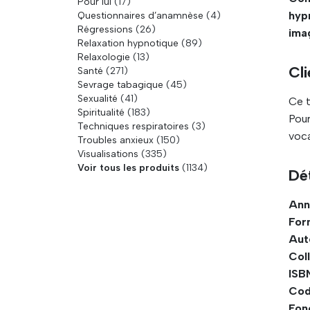
Pour lui
(17)
hyp
Questionnaires d’anamnèse
(4)
Régressions
(26)
imag
Relaxation hypnotique
(89)
Relaxologie
(13)
Cli
Santé
(271)
Sevrage tabagique
(45)
Sexualité
(41)
Ce t
Spiritualité
(183)
Pour
Techniques respiratoires
(3)
voca
Troubles anxieux
(150)
Visualisations
(335)
Voir tous les produits
(1134)
Dét
Ann
For
Aut
Coll
ISBN
Cod
Fon