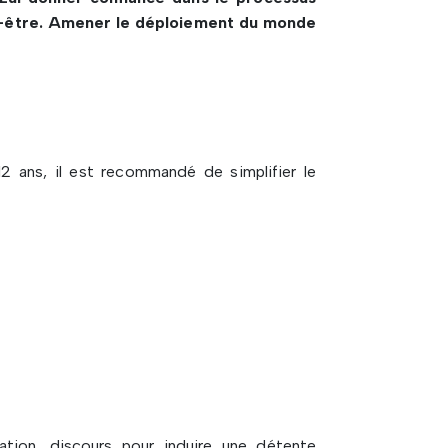
n-être. Amener le déploiement du monde
12 ans, il est recommandé de simplifier le
iation, discours pour induire une détente