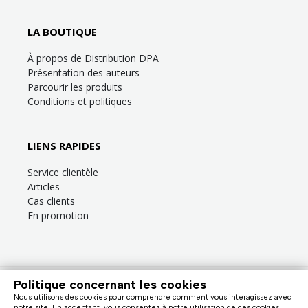
LA BOUTIQUE
À propos de Distribution DPA
Présentation des auteurs
Parcourir les produits
Conditions et politiques
LIENS RAPIDES
Service clientèle
Articles
Cas clients
En promotion
Politique concernant les cookies
Besoin d’aide?
Consultez la
FAQ
ou la section
Service clientèle
!
Nous utilisons des cookies pour comprendre comment vous interagissez avec
Nous facturons en dollars canadiens (taxes en sus). |
notre site. En acceptant, vous consentez à notre utilisation de ces cookies.