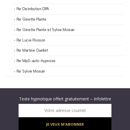
Par Distribution DPA
Par Ginette Plante
Par Ginette Plante et Sylvie Moisan
Par Lucie Poisson
Par Martine Ouellet
Par Mp3-auto-hypnose
Par Sylvie Moisan
Abonnez-vous à « L’Hypnolettre Distribution DPA » !
Texte hypnotique offert gratuitement – Infolettre
Infolettre : obtenez un MP3 d’hypnose gratuit !
Votre adresse courriel
JE VEUX M'ABONNER