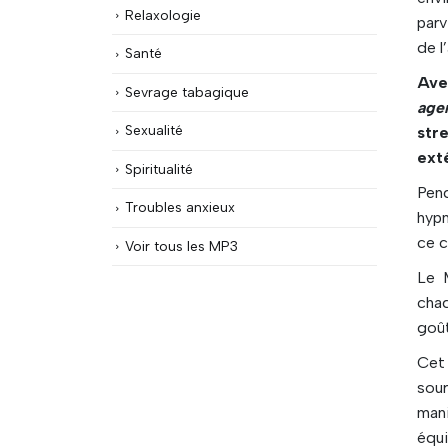
Relaxologie
parv
de l
Santé
Ave
Sevrage tabagique
age
Sexualité
str
ext
Spiritualité
Pend
Troubles anxieux
hypn
ce c
Voir tous les MP3
Le 
chaq
goût
Cet 
sour
mani
équi