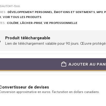
3AUTOHT-566
IES :
DÉVELOPPEMENT PERSONNEL
,
ÉMOTIONS ET SENTIMENTS
,
MP3
,
X
,
VOIR TOUS LES PRODUITS
TES :
COLÈRE
,
LÂCHER-PRISE
,
VIE PROFESSIONNELLE
Produit téléchargeable
Lien de téléchargement valable pour 90 jours. Œuvre protégée 
AJOUTER AU PAN
Convertisseur de devises
Conversion approximative en euros. Facturation en dollars canadiens.