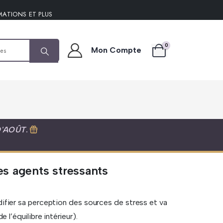
MATIONS ET PLUS
0
Mon Compte
D'AOÛT
.
es agents stressants
odifier sa perception des sources de stress et va
 l’équilibre intérieur).