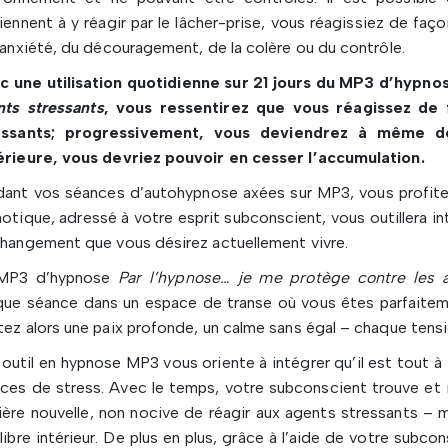
iennent à y réagir par le lâcher-prise, vous réagissiez de fa
’anxiété, du découragement, de la colère ou du contrôle.
c une utilisation quotidienne sur 21 jours du MP3 d’hypno
nts stressants
, vous ressentirez que vous réagissez de 
essants; progressivement, vous deviendrez à même d
érieure, vous devriez pouvoir en cesser l’accumulation.
ant vos séances d’autohypnose axées sur MP3, vous profiter
otique, adressé à votre esprit subconscient, vous outillera i
hangement que vous désirez actuellement vivre.
MP3 d’hypnose
Par l’hypnose… je me protège contre les a
ue séance dans un espace de transe où vous êtes parfaitemen
ez alors une paix profonde, un calme sans égal – chaque tensi
outil en hypnose MP3 vous oriente à intégrer qu’il est tout à
ces de stress. Avec le temps, votre subconscient trouve et i
ère nouvelle, non nocive de réagir aux agents stressants – 
libre intérieur. De plus en plus, grâce à l’aide de votre subc