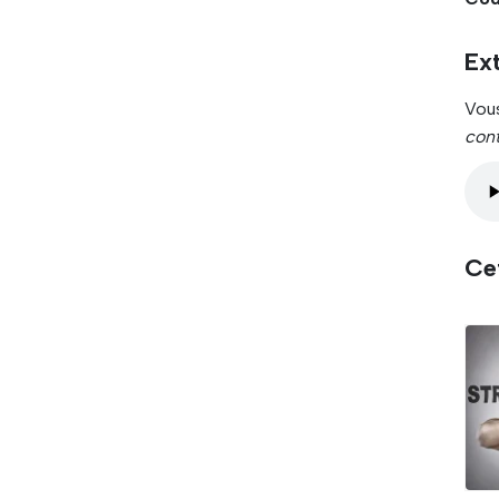
Ext
Vou
cont
Cet