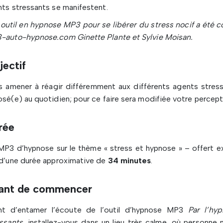
ts stressants se manifestent.
outil en hypnose MP3 pour se libérer du stress nocif a été 
-auto-hypnose.com Ginette Plante et Sylvie Moisan.
jectif
s amener à réagir différemment aux différents agents stres
sé(e) au quotidien; pour ce faire sera modifiée votre perce
rée
MP3 d’hypnose sur le thème « stress et hypnose » – offert
d’une durée approximative de
34 minutes
.
ant de commencer
nt d’entamer l’écoute de l’outil d’hypnose MP3
Par l’hy
ssants
, installez-vous dans un lieu très calme, où personne