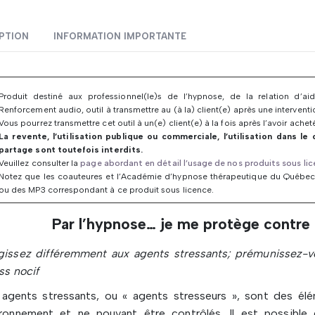
PTION
INFORMATION IMPORTANTE
Produit destiné aux professionnel(le)s de l’hypnose, de la relation d’
Renforcement audio, outil à transmettre au (à la) client(e) après une interventi
Vous pourrez transmettre cet outil à un(e) client(e) à la fois après l’avoir achet
La revente, l’utilisation publique ou commerciale, l’utilisation dans le
partage sont toutefois interdits.
Veuillez consulter la
page abordant en détail l’usage de nos produits sous li
Notez que les coauteures et l’Académie d’hypnose thérapeutique du Québec
ou des MP3 correspondant à ce produit sous licence.
Par l’hypnose… je me protège contre 
gissez différemment aux agents stressants; prémunissez-vo
ss nocif
 agents stressants, ou « agents stresseurs », sont des élé
ironnement et ne pouvant être contrôlés. Il est possible