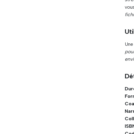
vous
fic
Uti
Une 
pou
envi
Dét
Dur
For
Coa
Narr
Coll
ISBN
Cod