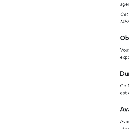
agen
Cet 
MP3
Ob
Vou
expo
Du
Ce 
est 
Av
Ava
stre