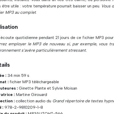
 être utile : votre température pourrait baisser un peu.
Vous d
hier MP3 au complet
.
lisation
écoute quotidienne pendant 21 jours de ce fichier MP3 pour 
rrez employer le MP3 de nouveau si, par exemple, vous tra
ronnement s’avère particulièrement stressant.
ails
ée :
34 min 59 s
mat :
fichier MP3 téléchargeable
uteures :
Ginette Plante et Sylvie Moisan
atrice :
Martine Girouard
ection :
collection audio du
Grand répertoire de textes hypn
 :
978-2-9810209-1-8
e du produit :
MP3AUTOHT-566