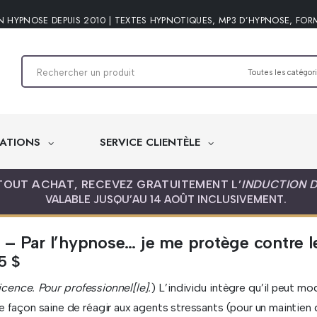
N HYPNOSE DEPUIS 2010 | TEXTES HYPNOTIQUES, MP3 D’HYPNOSE, FOR
ATIONS
SERVICE CLIENTÈLE
TOUT ACHAT, RECEVEZ GRATUITEMENT L’
INDUCTION 
VALABLE JUSQU’AU 14 AOÛT INCLUSIVEMENT.
– Par l’hypnose… je me protège contre l
95
$
icence. Pour professionnel[le].
) L’individu intègre qu’il peut m
e façon saine de réagir aux agents stressants (pour un maintien de