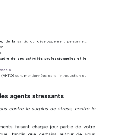
aide, de la santé, du développement personnel…
on.
é.
 cadre de ses activités professionnelles et le
cence A
.
 (AHTQ) sont mentionnées dans l’introduction du
les agents stressants
us contre le surplus de stress, contre le
ments faisant chaque jour partie de votre
 que, tandis que certains autour de vous