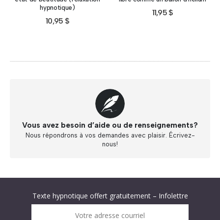
hypnotique)
11,95
$
10,95
$
Vous avez besoin d’aide ou de renseignements?
Nous répondrons à vos demandes avec plaisir. Écrivez-
nous!
Abonnez-vous à « L’Hypnolettre Distribution DPA » !
Texte hypnotique offert gratuitement – Infolettre
Infolettre : obtenez un MP3 d’hypnose gratuit !
Votre adresse courriel