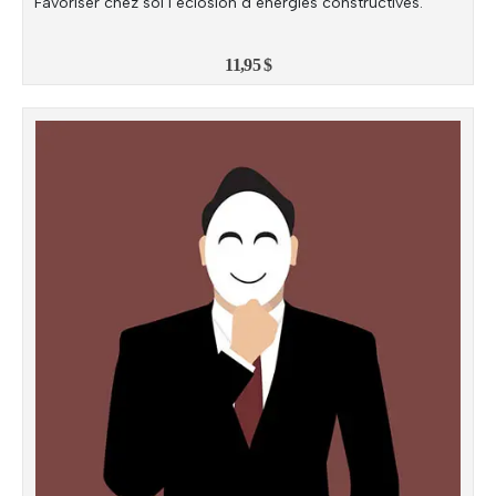
Favoriser chez soi l’éclosion d’énergies constructives.
11,95
$