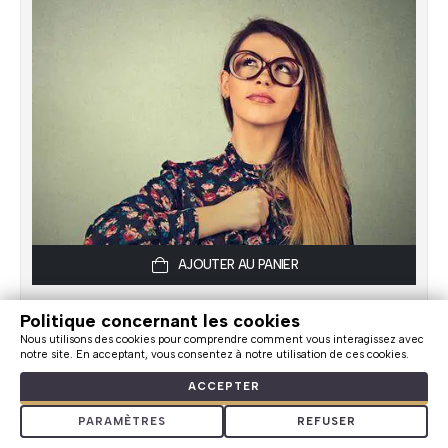
AJOUTER AU PANIER
Script hypnotique - Se respecter soi-même
Politique concernant les cookies
Nous utilisons des cookies pour comprendre comment vous interagissez avec
notre site. En acceptant, vous consentez à notre utilisation de ces cookies.
(Favoriser l’amélioration progressive de son respect de
ACCEPTER
soi; augmenter son estime personnelle.) Travailler son
amour personnel (acceptation, sentiment d’
Être
).
PARAMÈTRES
REFUSER
Augmenter sa confiance. Agir pour prendre soin de soi.