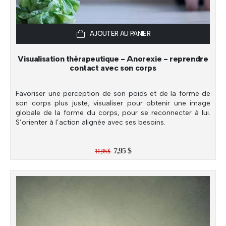
AJOUTER AU PANIER
Visualisation thérapeutique - Anorexie - reprendre
contact avec son corps
Favoriser une perception de son poids et de la forme de
son corps plus juste; visualiser pour obtenir une image
globale de la forme du corps, pour se reconnecter à lui.
S’orienter à l’action alignée avec ses besoins.
Le
Le
7,95
$
11,95
$
prix
prix
initial
actuel
était :
est :
11,95 $.
7,95 $.