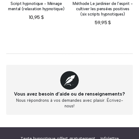
Script hypnotique - Ménage
Méthode Le jardinier de l’esprit -
mental (relaxation hypnotique)
cultiver les pensées positives
(six scripts hypnotiques)
10,95
$
59,95
$
Vous avez besoin d’aide ou de renseignements?
Nous répondrons à vos demandes avec plaisir. Écrivez-
nous!
Abonnez-vous à « L’Hypnolettre Distribution DPA » !
Texte hypnotique offert gratuitement – Infolettre