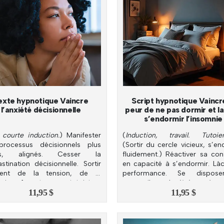
ancien
exte hypnotique Vaincre
Script hypnotique Vaincre
l’anxiété décisionnelle
peur de ne pas dormir et la
s’endormir l’insomnie
 courte induction.
) Manifester
(
Induction, travail. Tutoie
rocessus décisionnels plus
(Sortir du cercle vicieux, s’en
des, alignés. Cesser la
fluidement.) Réactiver sa con
stination décisionnelle. Sortir
en capacité à s’endormir. Lâc
ment de la tension, de la
performance. Se dispos
ation. Accroître sa sérénité et
sommeil par le
lâcher-prise r
11,95
$
11,95
$
hérence.
Goûter le plaisir du coucher.