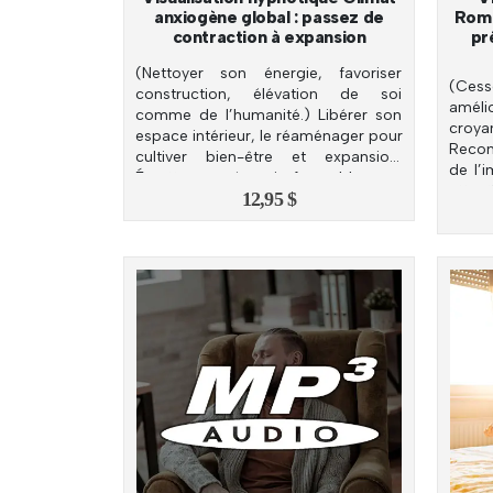
anxiogène global : passez de
Romp
contraction à expansion
pr
(Nettoyer son énergie, favoriser
(Cess
construction, élévation de soi
améli
comme de l’humanité.) Libérer son
croy
espace intérieur, le réaménager pour
Recon
cultiver bien-être et expansion.
de l’
Émettre une énergie favorable pour
atten
12,95
$
tout être.
enver