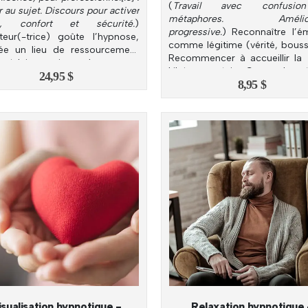
(
Travail avec confusi
ir au sujet. Discours pour activer
métaphores. Améliora
e, confort et sécurité.
)
progressive.
) Reconnaître l’é
iteur(-trice) goûte l’hypnose,
comme légitime (vérité, bouss
ée un lieu de ressourcement
Recommencer à accueillir la
l, réduit son niveau de stress.
Libérer sa joie. Cesser le re
24,95
$
8,95
$
l’émotion négative.
isualisation hypnotique -
Relaxation hypnotique 