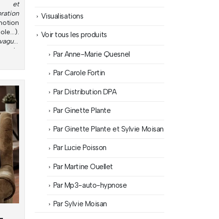
on et
tion
Visualisations
motion
ole…).
Voir tous les produits
vague
.
jet de
Par Anne-Marie Quesnel
Par Carole Fortin
Par Distribution DPA
Par Ginette Plante
Par Ginette Plante et Sylvie Moisan
Par Lucie Poisson
Par Martine Ouellet
Par Mp3-auto-hypnose
Par Sylvie Moisan
-