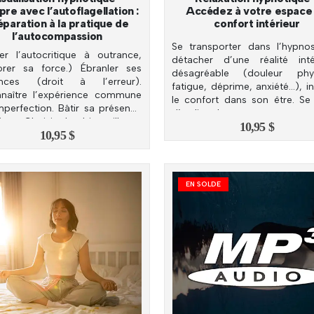
re avec l’autoflagellation :
Accédez à votre espace
éparation à la pratique de
confort intérieur
l’autocompassion
Se transporter dans l’hypno
er l’autocritique à outrance,
détacher d’une réalité inté
orer sa force.) Ébranler ses
désagréable (douleur phys
ances (droit à l’erreur).
fatigue, déprime, anxiété…), in
naître l’expérience commune
le confort dans son être. Se
imperfection. Bâtir sa présence
d’un lieu de ressource.
tive. Choisir la bienveillance
10,95
$
10,95
$
s soi-même.
EN SOLDE