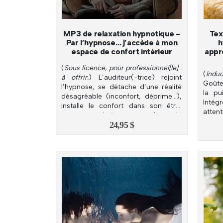
MP3 de relaxation hypnotique -
Tex
Par l’hypnose… j’accède à mon
h
espace de confort intérieur
appre
(
Sous licence, pour professionnel[le] :
(
Induc
à offrir.
) L’auditeur(-trice) rejoint
Goûte
l’hypnose, se détache d’une réalité
la pu
désagréable (inconfort, déprime…),
Inté
installe le confort dans son être,
atten
pose ou intègre son lieu de
pour 
24,95
$
ressource.
retrou