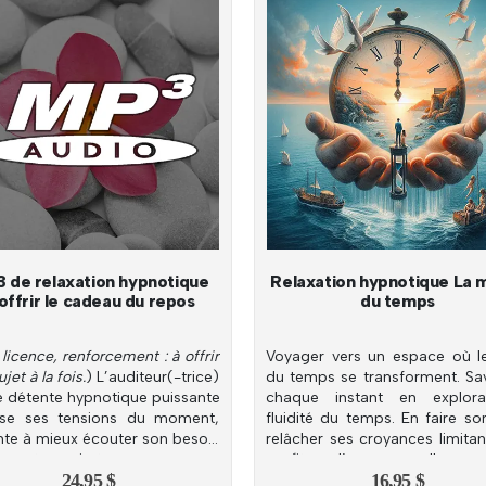
 de relaxation hypnotique
Relaxation hypnotique La 
offrir le cadeau du repos
du temps
licence, renforcement : à offrir
Voyager vers un espace où le
jet à la fois.
) L’auditeur(-trice)
du temps se transforment. Sa
ne détente hypnotique puissante
chaque instant en explora
ise ses tensions du moment,
fluidité du temps. En faire son
ente à mieux écouter son besoin
relâcher ses croyances limitan
os et acquiert une ancre.
profiter d’une nouvelle con
24,95
$
16,95
$
sereine.