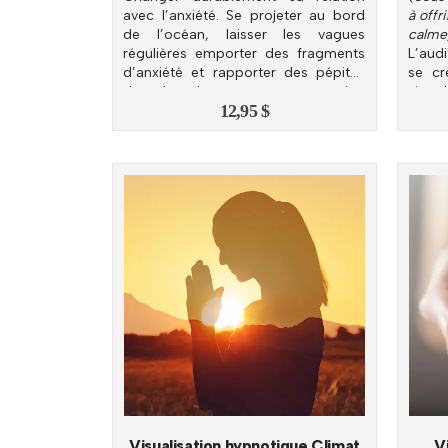
avec l’anxiété. Se projeter au bord
à offr
de l’océan, laisser les vagues
calm
régulières emporter des fragments
L’aud
d’anxiété et rapporter des pépites
se cr
de calme. Instaurer cette sensation
virtue
12,95
$
en soi.
Visualisation hypnotique Climat
V