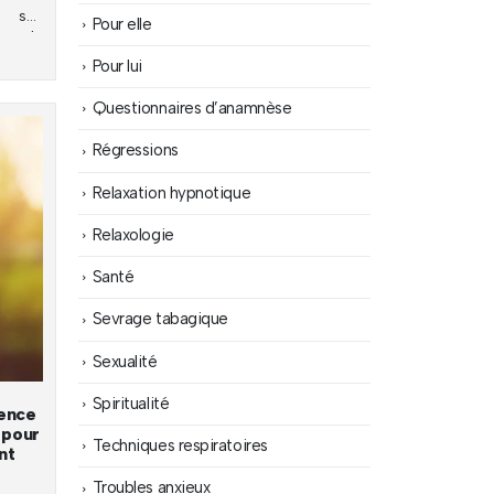
r ses
Pour elle
re la
Pour lui
l
Questionnaires d’anamnèse
 $.
Régressions
Relaxation hypnotique
Relaxologie
Santé
Sevrage tabagique
Sexualité
Spiritualité
sence
e pour
Techniques respiratoires
nt
Troubles anxieux