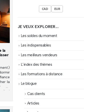
CAD
EUR
JE VEUX EXPLORER….
Les soldes du moment
Les indispensables
 la
isser
Les meilleurs vendeurs
L’index des thèmes
ment.
)
dormir
Les formations à distance
fiance
her la
Le blogue
er au
adical
.
Cas clients
Articles