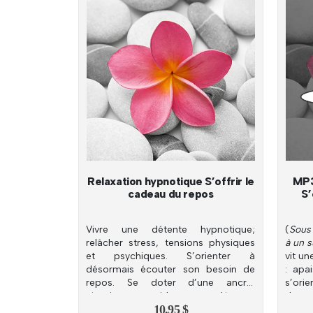
Relaxation hypnotique S’offrir le
MP3
cadeau du repos
S’
Vivre une détente hypnotique;
(
Sous 
relâcher stress, tensions physiques
à un su
et psychiques. S’orienter à
vit u
désormais écouter son besoin de
: apa
repos. Se doter d’une ancre;
s’ori
réactiver rapidement détente,
de rep
10,95
$
transe, voire endormissement.