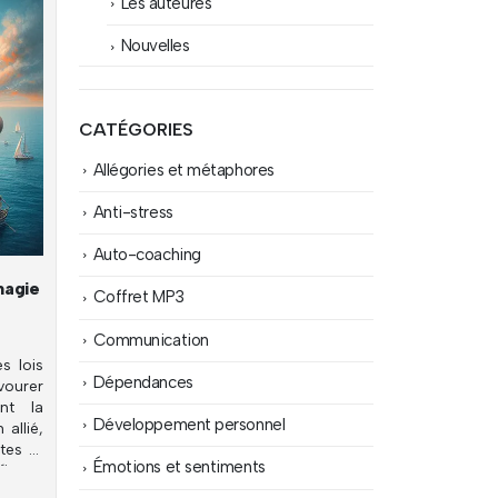
Les auteures
Nouvelles
CATÉGORIES
Allégories et métaphores
Anti-stress
Auto-coaching
magie
Coffret MP3
Communication
s lois
Dépendances
vourer
nt la
Développement personnel
 allié,
tes et
Émotions et sentiments
fiance