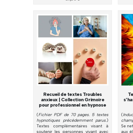
Recueil de textes Troubles
Te
anxieux | Collection Grimoire
s’ha
pour professionnel en hypnose
(
Fichier PDF de 70 pages. 5 textes
(
Induc
hypnotiques précédemment parus.
)
champ
Textes complémentaires visant à
Se net
soutenir les personnes vivant avec
aux él