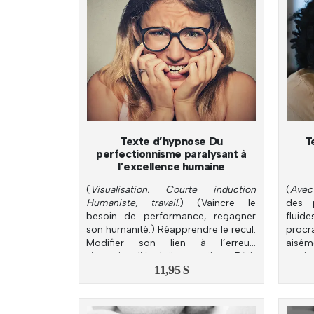
Texte d’hypnose Du
T
perfectionnisme paralysant à
l’excellence humaine
(
Visualisation. Courte induction
(
Avec
Humaniste, travail
.) (Vaincre le
des p
besoin de performance, regagner
flui
son humanité.) Réapprendre le recul.
procra
Modifier son lien à l’erreur;
aisé
s’autoriser l’évolution continue. Bâtir
rumin
11,95
$
lâcher-prise, confiance.
sa co