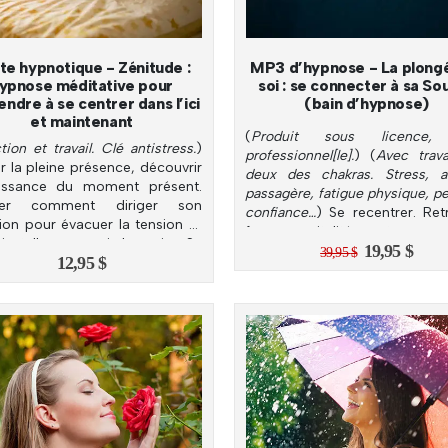
te hypnotique - Zénitude :
MP3 d’hypnose - La plong
ypnose méditative pour
soi : se connecter à sa So
ndre à se centrer dans l’ici
(bain d’hypnose)
et maintenant
(
Produit sous licence,
tion et travail. Clé antistress.
)
professionnel[le].
) (
Avec trava
r la pleine présence, découvrir
deux des chakras. Stress, a
issance du moment présent.
passagère, fatigue physique, pe
grer comment diriger son
confiance…
) Se recentrer. Ret
tion pour évacuer la tension et
force, vitalité et assur
installer en soi la paix. Se
Le
Le
19,95
$
Reprendre sa place.
39,95
$
12,95
$
ver.
prix
prix
initial
actue
était :
est :
39,95 $.
19,95