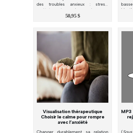
des troubles anxieux : stress,
bass
anxiété, crises de panique et
Manife
50,95
$
phobies.
Visualisation thérapeutique
MP3 d
Choisir le calme pour rompre
re
avec l’anxiété
Changer durablement sa relation
(
Sous 