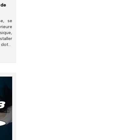
 de
se, se
rieure
ique,
staller
 doter