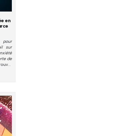
ée en
urce
 pour
il sur
nxiété
rte de
rouver
ance.
l
 $.