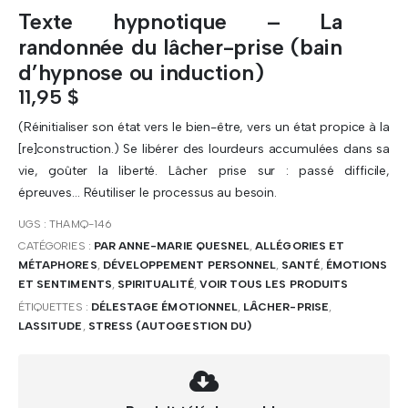
Texte hypnotique – La
randonnée du lâcher-prise (bain
d’hypnose ou induction)
11,95
$
(Réinitialiser son état vers le bien-être, vers un état propice à la
[re]construction.) Se libérer des lourdeurs accumulées dans sa
vie, goûter la liberté. Lâcher prise sur : passé difficile,
épreuves… Réutiliser le processus au besoin.
UGS :
THAMQ-146
CATÉGORIES :
PAR ANNE-MARIE QUESNEL
,
ALLÉGORIES ET
MÉTAPHORES
,
DÉVELOPPEMENT PERSONNEL
,
SANTÉ
,
ÉMOTIONS
ET SENTIMENTS
,
SPIRITUALITÉ
,
VOIR TOUS LES PRODUITS
ÉTIQUETTES :
DÉLESTAGE ÉMOTIONNEL
,
LÂCHER-PRISE
,
LASSITUDE
,
STRESS (AUTOGESTION DU)