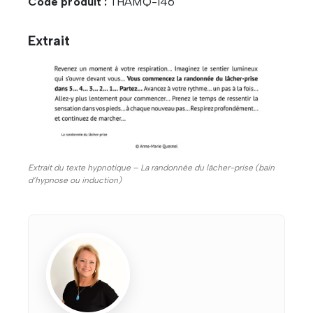
Code produit :
THAMQ-146
Extrait
Extrait du texte hypnotique – La randonnée du lâcher-prise (bain
d’hypnose ou induction)